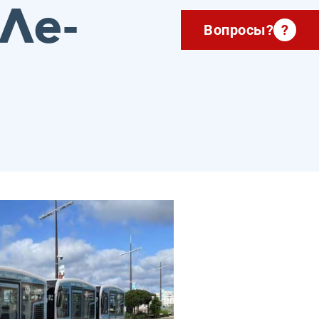
 Ле-
Вопросы?
?