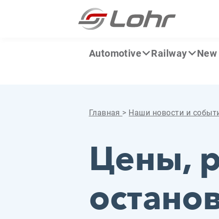
Перейти к содержанию
Панель управления cookies
Automotive
Railway
New 
Главная
>
Наши новости и событ
Цены, 
остано