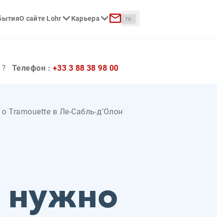
Langue :
обытия
О сайте Lohr
Карьера
к
Контакт
 ?
Телефон :
+33 3 88 38 98 00
 о Tramouette в Ле-Сабль-д’Олон
о нужно