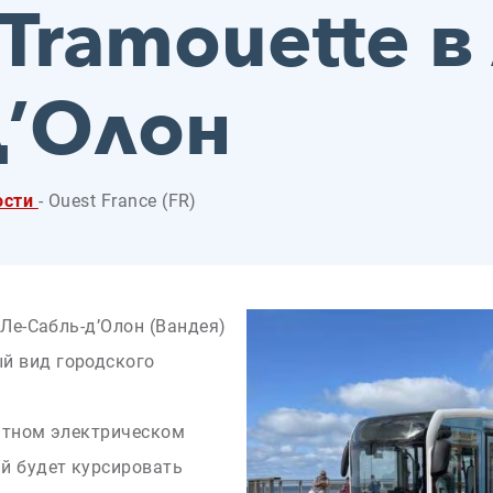
 Tramouette в
д’Олон
ости
- Ouest France (FR)
в Ле-Сабль-д’Олон (Вандея)
й вид городского
латном электрическом
й будет курсировать