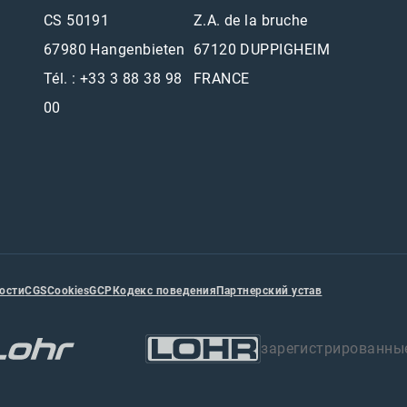
CS 50191
Z.A. de la bruche
67980 Hangenbieten
67120 DUPPIGHEIM
Tél. : +33 3 88 38 98
FRANCE
00
ости
CGS
Cookies
GCP
Кодекс поведения
Партнерский устав
зарегистрированны