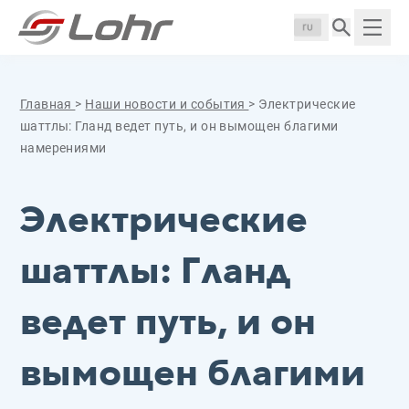
Перейти к содержанию
Панель управления cookies
Langue :
Пока
Главная
>
Наши новости и события
>
Электрические
шаттлы: Гланд ведет путь, и он вымощен благими
намерениями
Электрические
шаттлы: Гланд
ведет путь, и он
вымощен благими