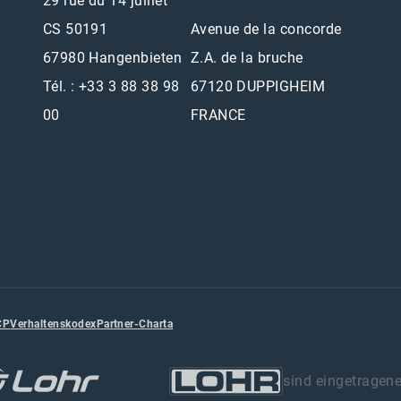
29 rue du 14 juillet
CS 50191
Avenue de la concorde
67980 Hangenbieten
Z.A. de la bruche
Tél. : +33 3 88 38 98
67120 DUPPIGHEIM
00
FRANCE
CP
Verhaltenskodex
Partner-Charta
sind eingetragen