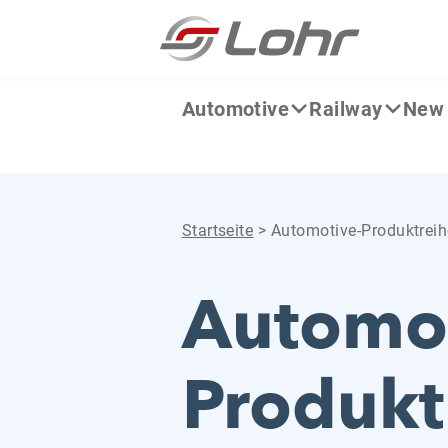
Zum Inhalt springen
Cookie-Einstellungen
Automotive
Railway
New 
Startseite
>
Automotive-Produktreih
Automot
Produkt