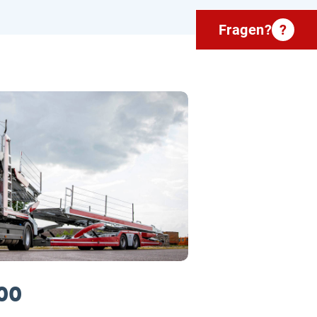
Fragen?
?
00