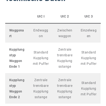
UIC I
UIC 2
UIC 3
Waggona
Endwagg
Zwischen
Einzelwag
rt
on
waggon
en
Kupplung
Zentrale
Standard
Standard
styp
trennbare
Kupplung
Kupplung
Waggon
Kupplung
mit Puffer
mit Puffer
Ende 1
sstange
Kupplung
Zentrale
Zentrale
Standard
styp
trennbare
trennbare
Kupplung
Waggon
Kupplung
Kupplung
mit Puffer
Ende 2
sstange
sstange