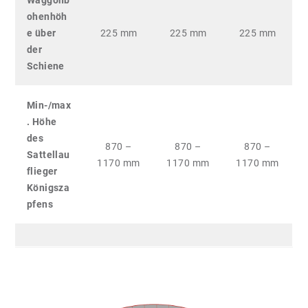
Waggonb
ohenhöh
e über
225 mm
225 mm
225 mm
der
Schiene
Min-/max
. Höhe
des
870 –
870 –
870 –
Sattellau
1170 mm
1170 mm
1170 mm
flieger
Königsza
pfens