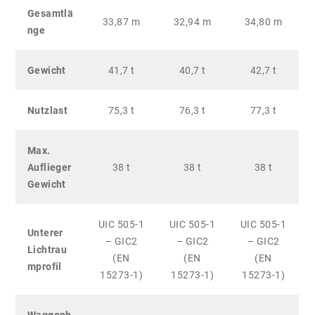
Gesamtlä
33,87 m
32,94 m
34,80 m
nge
Gewicht
41,7 t
40,7 t
42,7 t
Nutzlast
75,3 t
76,3 t
77,3 t
Max.
Auflieger
38 t
38 t
38 t
Gewicht
UIC 505-1
UIC 505-1
UIC 505-1
Unterer
– GIC2
– GIC2
– GIC2
Lichtrau
(EN
(EN
(EN
mprofil
15273-1)
15273-1)
15273-1)