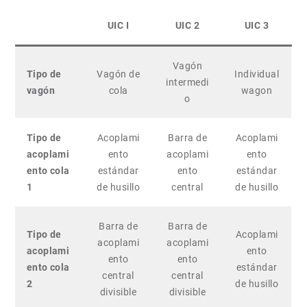
UIC I
UIC 2
UIC 3
Vagón
Tipo de
Vagón de
Individual
intermedi
vagón
cola
wagon
o
Tipo de
Acoplami
Barra de
Acoplami
acoplami
ento
acoplami
ento
ento cola
estándar
ento
estándar
1
de husillo
central
de husillo
Barra de
Barra de
Tipo de
Acoplami
acoplami
acoplami
acoplami
ento
ento
ento
ento cola
estándar
central
central
2
de husillo
divisible
divisible