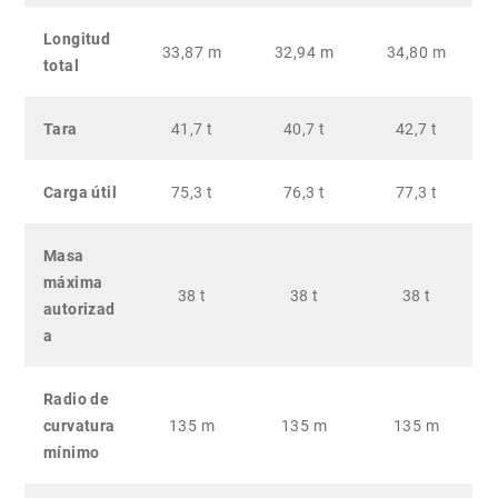
Longitud
33,87 m
32,94 m
34,80 m
total
Tara
41,7 t
40,7 t
42,7 t
Carga útil
75,3 t
76,3 t
77,3 t
Masa
máxima
38 t
38 t
38 t
autorizad
a
Radio de
curvatura
135 m
135 m
135 m
mínimo