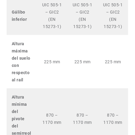
UIC 505-1
UIC 505-1
UIC 505-1
Gálibo
– GIC2
– GIC2
– GIC2
inferior
(EN
(EN
(EN
15273-1)
15273-1)
15273-1)
Altura
máxima
del suelo
225 mm
225 mm
225 mm
con
respecto
al raíl
Altura
mínima
del
870 –
870 –
870 –
pivote
1170 mm
1170 mm
1170 mm
del
semirreol