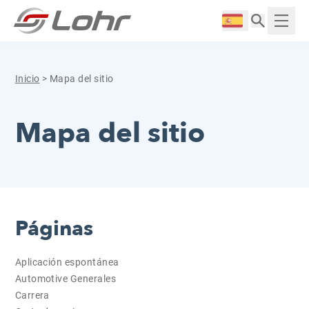
Saltar al contenido
Panel de gestión de cookies
Langue :
Mostr
Inicio
>
Mapa del sitio
Mapa del sitio
Páginas
Aplicación espontánea
Automotive Generales
Carrera