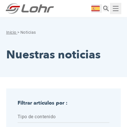
Saltar al contenido
Panel de gestión de cookies
Langue :
Mostr
Inicio
>
Noticias
Nuestras noticias
Filtrar artículos por :
Tipo de contenido