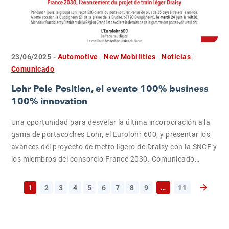
23/06/2025 -
Automotive
-
New Mobilities
-
Noticias
-
Comunicado
Lohr Pole Position, el evento 100% business
100% innovation
Una oportunidad para desvelar la última incorporación a la
gama de portacoches Lohr, el Eurolohr 600, y presentar los
avances del proyecto de metro ligero de Draisy con la SNCF y
los miembros del consorcio France 2030. Comunicado…
1
2
3
4
5
6
7
8
9
…
11
Página s