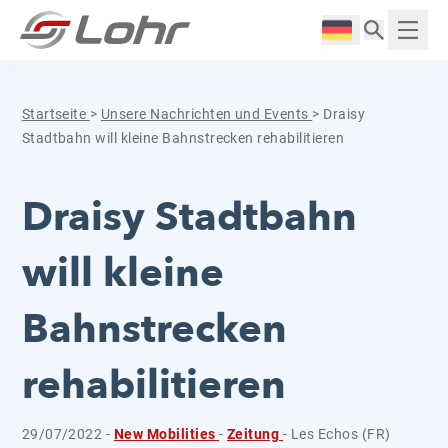
Zum Inhalt springen
Cookie-Einstellungen
Langue :
Anzei
Startseite
>
Unsere Nachrichten und Events
>
Draisy
Stadtbahn will kleine Bahnstrecken rehabilitieren
Draisy Stadtbahn
will kleine
Bahnstrecken
rehabilitieren
29/07/2022 -
New Mobilities
-
Zeitung
- Les Echos (FR)