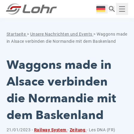
Zum Inhalt springen
Cookie-Einstellungen
Langue :
Anzei
Startseite
>
Unsere Nachrichten und Events
>
Waggons made
in Alsace verbinden die Normandie mit dem Baskenland
Waggons made in
Alsace verbinden
die Normandie mit
dem Baskenland
21/01/2023 -
Railway System
-
Zeitung
- Les DNA (FR)