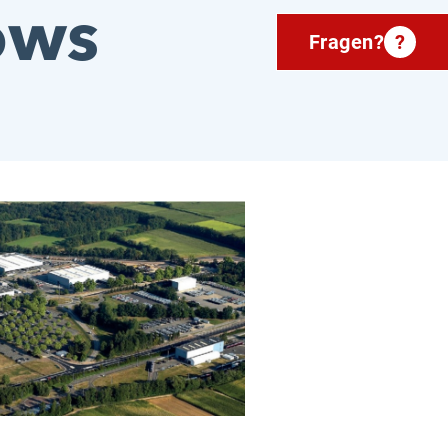
ows
Fragen?
?