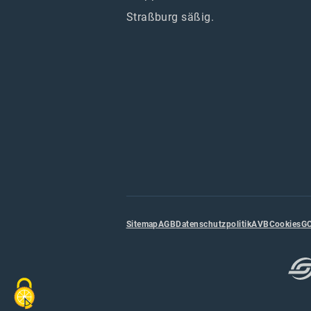
Straßburg säßig.
Sitemap
AGB
Datenschutzpolitik
AVB
Cookies
G