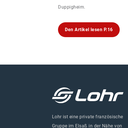
Duppigheim.
Den Artikel lesen P.16
Lohr ist eine private französische
Gruppe im Elsaß in der Nähe von