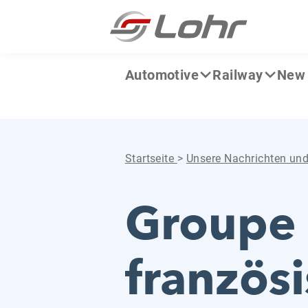
Zum Inhalt springen
Cookie-Einstellungen
Automotive
Railway
New 
Startseite
>
Unsere Nachrichten un
Groupe 
französ