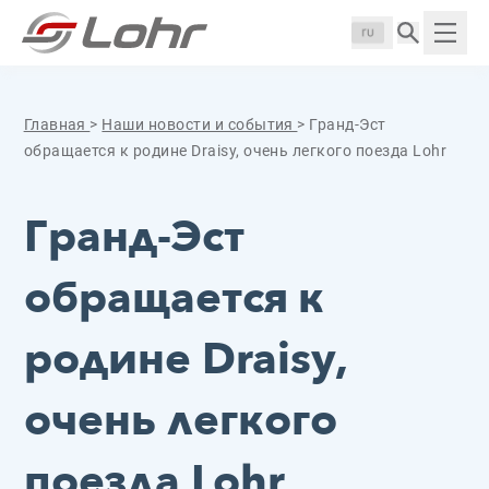
Перейти к содержанию
Панель управления cookies
Langue :
Пока
Главная
>
Наши новости и события
>
Гранд-Эст
обращается к родине Draisy, очень легкого поезда Lohr
Гранд-Эст
обращается к
родине Draisy,
очень легкого
поезда Lohr