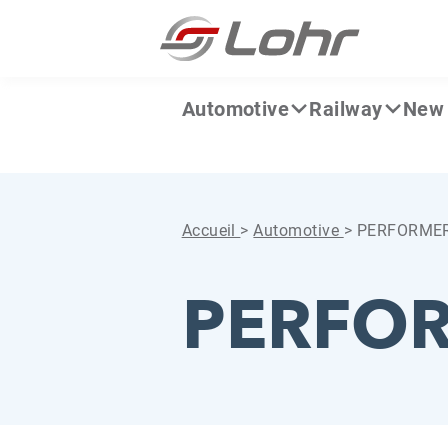
Aller directement au contenu
Panneau de gestion des cookies
Automotive
Railway
New 
Accueil
>
Automotive
>
PERFORME
PERFO