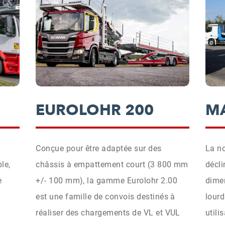
EUROLOHR 200
MA
Conçue pour être adaptée sur des
La n
le,
châssis à empattement court (3 800 mm
décli
e
+/- 100 mm), la gamme Eurolohr 2.00
dimen
est une famille de convois destinés à
lourd
réaliser des chargements de VL et VUL
utili