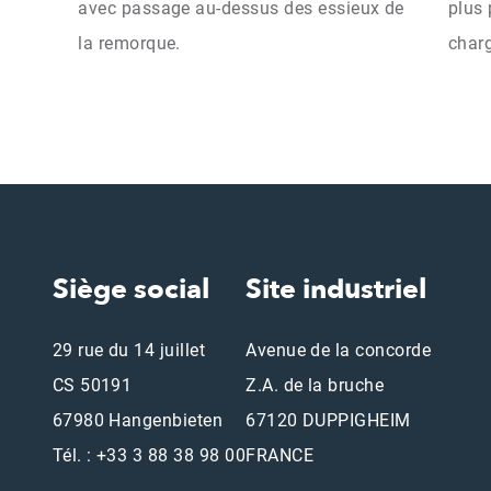
avec passage au-dessus des essieux de
plus 
la remorque.
char
Siège social
Site industriel
29 rue du 14 juillet
Avenue de la concorde
CS 50191
Z.A. de la bruche
67980 Hangenbieten
67120 DUPPIGHEIM
Tél. : +33 3 88 38 98 00
FRANCE