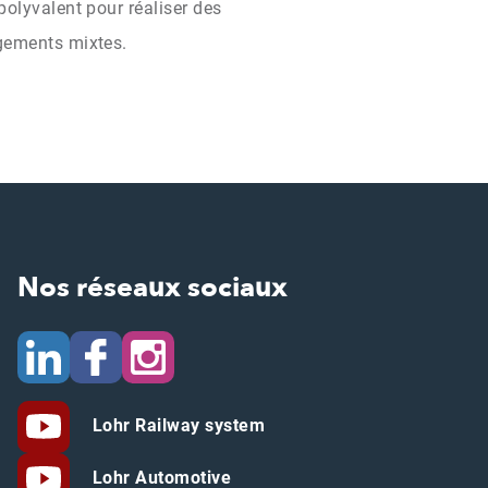
polyvalent pour réaliser des
gements mixtes.
Nos réseaux sociaux
Lohr Railway system
Lohr Automotive