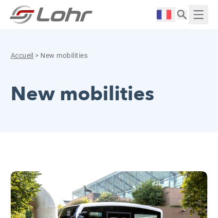
Aller directement au contenu
Panneau de gestion des cookies
Langue :
Affich
Accueil
>
New mobilities
New mobilities