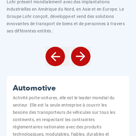
Lohr présent mondialement avec des implantations
industrielles en Amérique du Nord, en Asie et en Europe. Le
Groupe Lohr conçoit, développe et vend des solutions
innovantes de transport de biens et de personnes à travers
ses différentes entités :
Automotive
Activité porte-voitures, elle est le leader mondial du
Activité ferroutage, elle propose une technologie de
Activité axée sur le transport public et les solutions de
Activité de soutien intervenant au profit des
Filiale Défense & Sécurité, elle propose des véhicules
secteur. Elle est la seule entreprise à couvrir les
rupture unique avec des wagons pivotants et des
mobilité urbaine, plus propres, plus silencieuses et plus
différentes entités du Groupe Lohr. Elle compte sur un
blindés logistiques & tactiques haut de gamme ainsi
besoins des transporteurs de véhicules sur tous les
terminaux adaptés. Leader européen, elle offre un
connectées. Elle propose des navettes électriques,
réseau mondial de partenaires pour assurer le soutien
que des services associés à travers le monde.
continents, en respectant les contraintes
transport plus rapide, sécurisé, économique et
autonomes ou non, avec une pluralité d’usages :
des matériels en service chez nos clients.
réglementaires nationales avec des produits
écologique des semi-remorques routières et
desserte des premiers et derniers kilomètres,
technologiques, modulables, fiables, durables et
conteneurs sur le réseau ferré européen.
remplacement de bus sur les lignes existantes ou