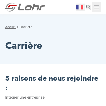
Aller directement au contenu
Panneau de gestion des cookies
Langue :
Affich
Accueil
>
Carrière
Carrière
5 raisons de nous rejoindre
:
Intégrer une entreprise :