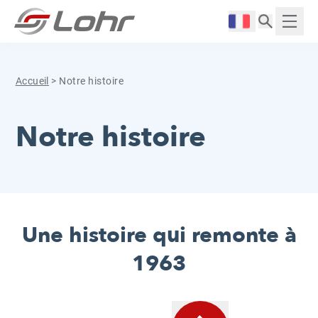
Aller directement au contenu
Panneau de gestion des cookies
Langue :
Affich
Accueil
>
Notre histoire
Notre histoire
Une histoire qui remonte à
1963