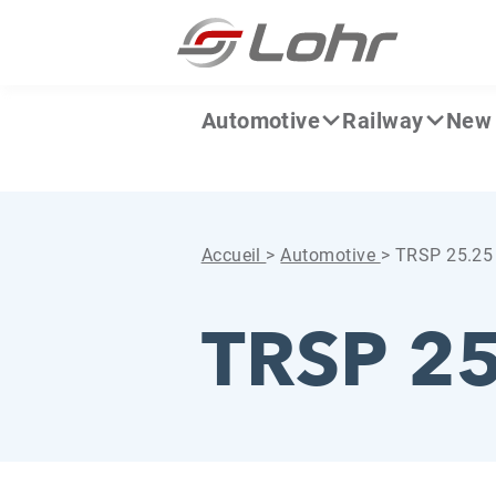
Aller directement au contenu
Panneau de gestion des cookies
Automotive
Railway
New 
Accueil
>
Automotive
>
TRSP 25.25
TRSP 2