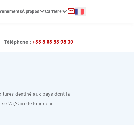
Langue :
 événements
À propos
Carrière
erche
Contact
?
Téléphone :
+33 3 88 38 98 00
oitures destiné aux pays dont la
rise 25,25m de longueur.