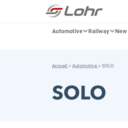
Aller directement au contenu
Panneau de gestion des cookies
Automotive
Railway
New 
Accueil
>
Automotive
>
SOLO
SOLO