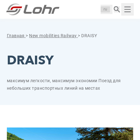
Перейти к содержанию
Панель управления cookies
Langue :
Пока
Главная
>
New mobilities
Railway
>
DRAISY
DRAISY
максимум легкости, максимум экономии Поезд для
небольших транспортных линий на местах