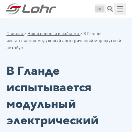
Перейти к содержанию
Панель управления cookies
Langue :
Пока
Главная
>
Наши новости и события
>
В Гланде
испытывается модульный электрический маршрутный
автобус
В Гланде
испытывается
модульный
электрический