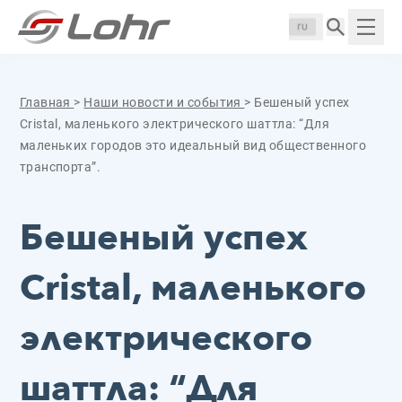
Перейти к содержанию
Панель управления cookies
Langue :
Пока
Главная
>
Наши новости и события
>
Бешеный успех
Cristal, маленького электрического шаттла: “Для
маленьких городов это идеальный вид общественного
транспорта”.
Бешеный успех
Cristal, маленького
электрического
шаттла: “Для