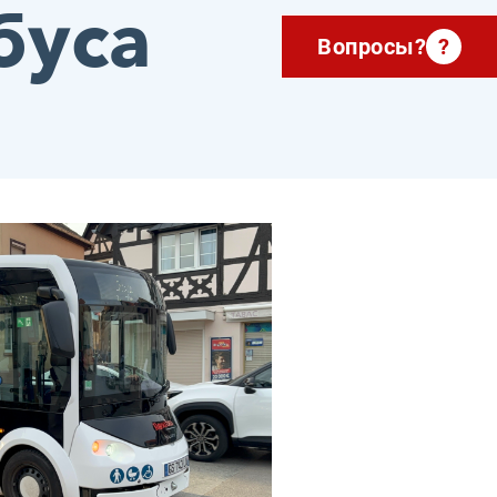
буса
Вопросы?
?