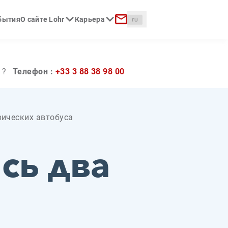
Langue :
обытия
О сайте Lohr
Карьера
к
Контакт
 ?
Телефон :
+33 3 88 38 98 00
рических автобуса
сь два