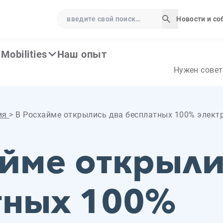
введите свой поиск…
Новости и с
Начать поис
Mobilities
Наш опыт
Нужен совет
ия
>
В Росхайме открылись два бесплатных 100% элект
айме открыли
тных 100%