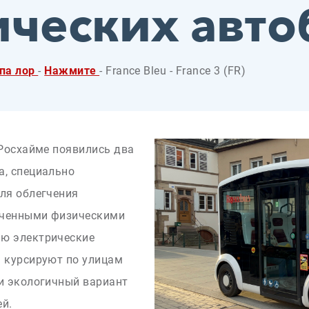
ических авто
ппа лор
-
Нажмите
- France Bleu - France 3 (FR)
 Росхайме появились два
а, специально
для облегчения
иченными физическими
ью электрические
ь курсируют по улицам
 и экологичный вариант
ей.