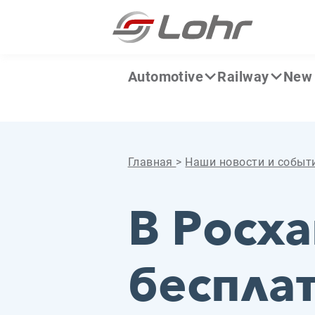
Перейти к содержанию
Панель управления cookies
Automotive
Railway
New 
Главная
>
Наши новости и событ
В Росх
беспла