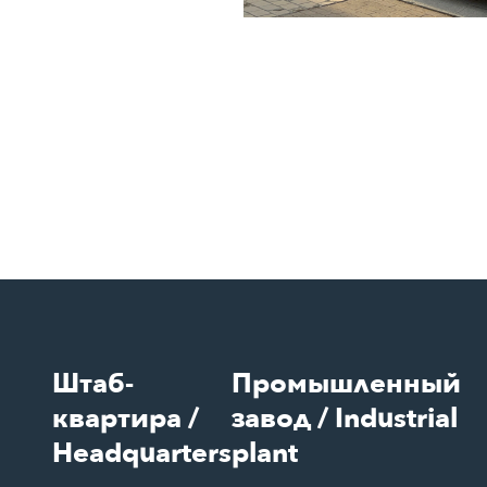
Штаб-
Промышленный
квартира /
завод / Industrial
Headquarters
plant