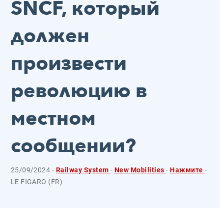
SNCF, который
должен
произвести
революцию в
местном
сообщении?
25/09/2024 -
Railway System
-
New Mobilities
-
Нажмите
-
LE FIGARO (FR)