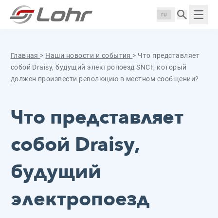
Перейти к содержанию
Панель управления cookies
Langue :
Пока
Главная
>
Наши новости и события
>
Что представляет
собой Draisy, будущий электропоезд SNCF, который
должен произвести революцию в местном сообщении?
Что представляет
собой Draisy,
будущий
электропоезд