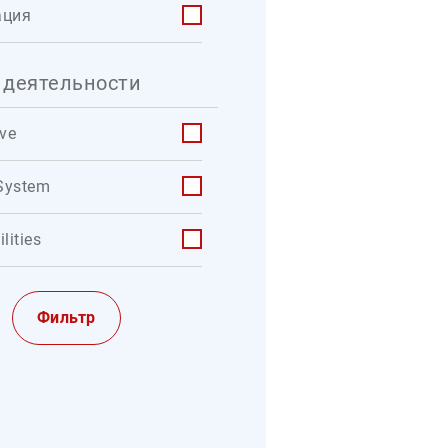
ация
 деятельности
ve
System
lities