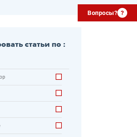
Вопросы?
?
овать статьи по :
ор
е