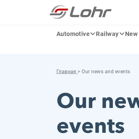
Перейти к содержанию
Панель управления cookies
Automotive
Railway
New 
Главная
>
Our news and events
Our ne
events