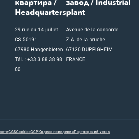
квартира /
завод / Industrial
Headquarters
plant
29 rue du 14 juillet
Avenue de la concorde
CS 50191
Z.A. de la bruche
67980 Hangenbieten
67120 DUPPIGHEIM
Tél. : +33 3 88 38 98
FRANCE
00
ости
CGS
Cookies
GCP
Кодекс поведения
Партнерский устав