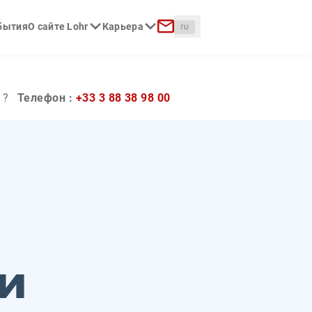
Langue :
обытия
О сайте Lohr
Карьера
к
Контакт
 ?
Телефон :
+33 3 88 38 98 00
и