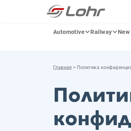
Перейти к содержанию
Панель управления cookies
Automotive
Railway
New 
Главная
>
Политика конфиденци
Полити
конфид