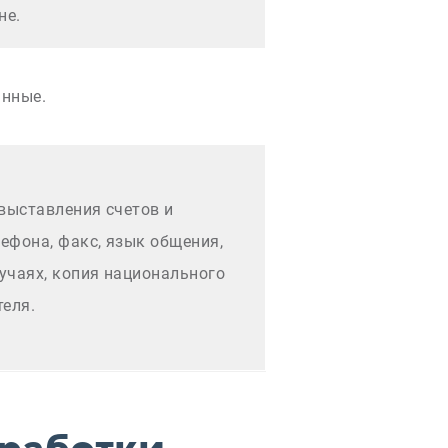
не.
анные.
выставления счетов и
лефона, факс, язык общения,
учаях, копия национального
теля.