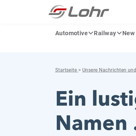
Zum Inhalt springen
Cookie-Einstellungen
Automotive
Railway
New 
Startseite
>
Unsere Nachrichten un
Ein lust
Namen …