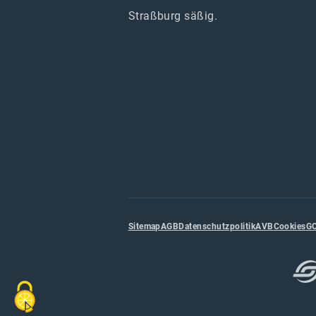
Straßburg säßig.
Sitemap
AGB
Datenschutzpolitik
AVB
Cookies
G