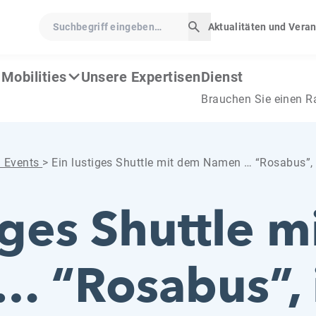
Suchbegriff eingeben…
Aktualitäten und Vera
Suche starten
Mobilities
Unsere Expertisen
Dienst
Brauchen Sie einen R
d Events
>
Ein lustiges Shuttle mit dem Namen … “Rosabus”,
iges Shuttle 
 “Rosabus”, 