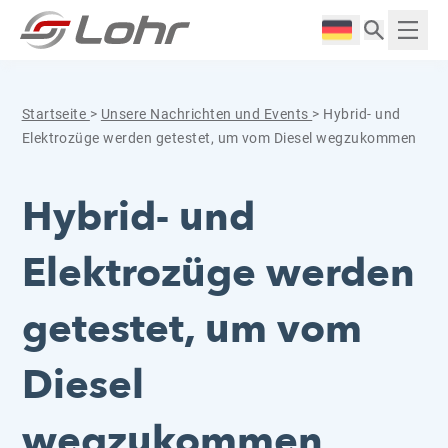
Zum Inhalt springen
Cookie-Einstellungen
Langue :
Anzei
Startseite
>
Unsere Nachrichten und Events
>
Hybrid- und
Elektrozüge werden getestet, um vom Diesel wegzukommen
Hybrid- und
Elektrozüge werden
getestet, um vom
Diesel
wegzukommen