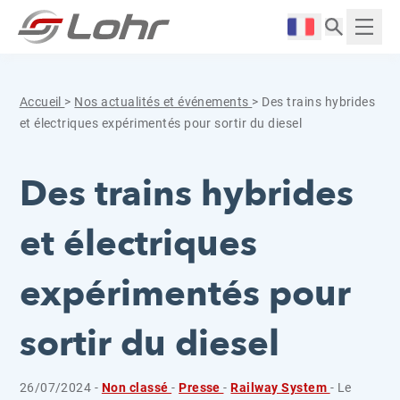
Aller directement au contenu
Panneau de gestion des cookies
Langue :
Affich
Accueil
>
Nos actualités et événements
>
Des trains hybrides
et électriques expérimentés pour sortir du diesel
Des trains hybrides
et électriques
expérimentés pour
sortir du diesel
26/07/2024 -
Non classé
-
Presse
-
Railway System
- Le