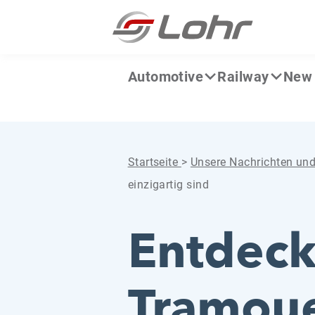
Zum Inhalt springen
Cookie-Einstellungen
Automotive
Railway
New 
Startseite
>
Unsere Nachrichten un
einzigartig sind
Entdeck
Tramoue