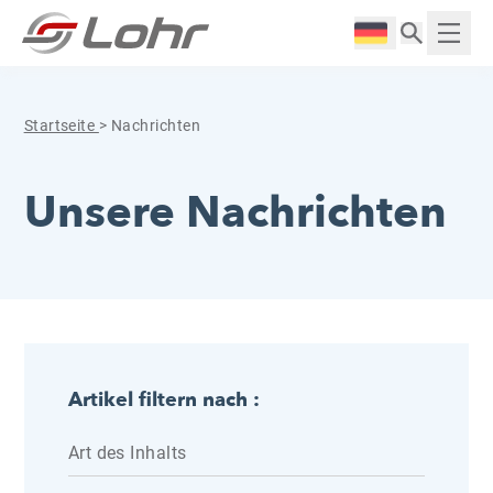
Zum Inhalt springen
Cookie-Einstellungen
Langue :
Anzei
Startseite
>
Nachrichten
Unsere Nachrichten
Artikel filtern nach :
Art des Inhalts