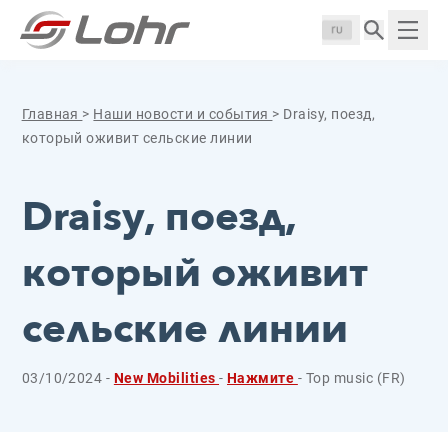
Перейти к содержанию
Панель управления cookies
Langue :
Пока
Главная
>
Наши новости и события
>
Draisy, поезд,
который оживит сельские линии
Draisy, поезд,
который оживит
сельские линии
03/10/2024 -
New Mobilities
-
Нажмите
- Top music (FR)