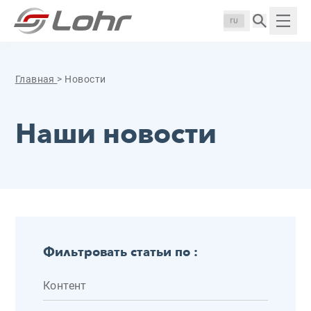
Перейти к содержанию
Панель управления cookies
Langue :
Пока
Главная
>
Новости
Наши новости
Фильтровать статьи по :
Контент