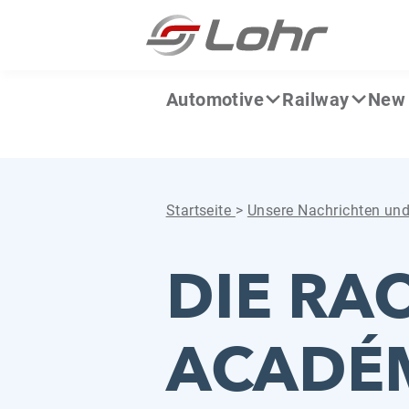
Zum Inhalt springen
Cookie-Einstellungen
Automotive
Railway
New 
Startseite
>
Unsere Nachrichten un
DIE RA
ACADÉM