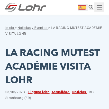
Saltar al contenido
Panel de gestión de cookies
Langue :
Mostr
Inicio
>
Noticias y Eventos
>
LA RACING MUTEST ACADÉMIE
VISITA LOHR
LA RACING MUTEST
ACADÉMIE VISITA
LOHR
03/05/2023 -
El grupo lohr
-
Actualidad
-
Noticias
- RCS
Strasbourg (FR)