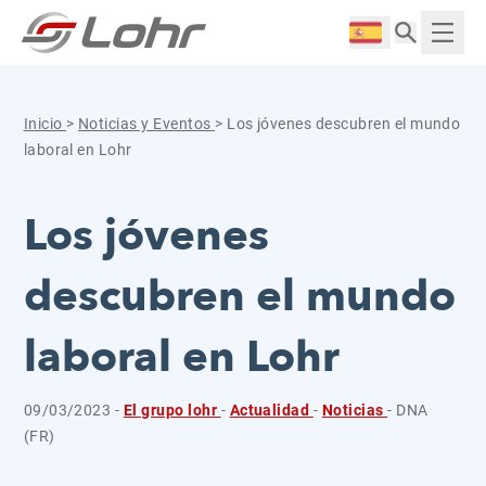
Saltar al contenido
Panel de gestión de cookies
Langue :
Mostr
Inicio
>
Noticias y Eventos
>
Los jóvenes descubren el mundo
laboral en Lohr
Los jóvenes
descubren el mundo
laboral en Lohr
09/03/2023 -
El grupo lohr
-
Actualidad
-
Noticias
- DNA
(FR)