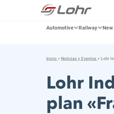
Saltar al contenido
Panel de gestión de cookies
Automotive
Railway
New 
Inicio
>
Noticias y Eventos
>
Lohr I
Lohr In
plan «F