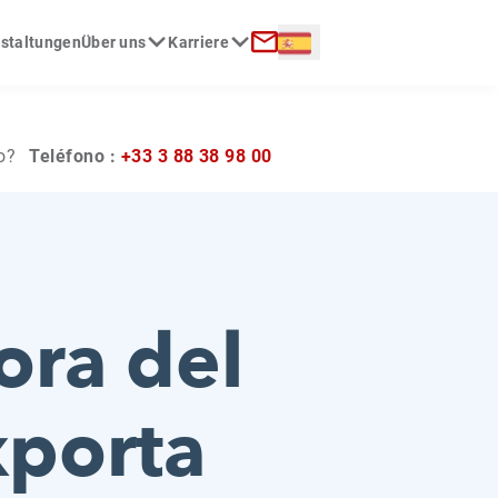
Langue :
nstaltungen
Über uns
Karriere
Contactar con nosotros
o?
Teléfono :
+33 3 88 38 98 00
ora del
xporta