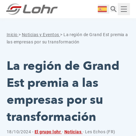
Saltar al contenido
Panel de gestión de cookies
Langue :
Mostr
Inicio
>
Noticias y Eventos
>
La región de Grand Est premia a
las empresas por su transformación
La región de Grand
Est premia a las
empresas por su
transformación
18/10/2024 -
El grupo lohr
-
Noticias
- Les Echos (FR)