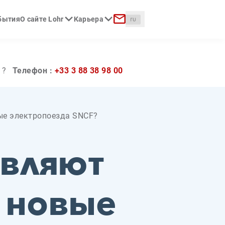
Langue :
обытия
О сайте Lohr
Карьера
к
Контакт
 ?
Телефон :
+33 3 88 38 98 00
овые электропоезда SNCF?
авляют
, новые