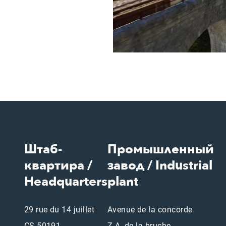
Штаб-
Промышленный
квартира /
завод / Industrial
Headquarters
plant
29 rue du 14 juillet
Avenue de la concorde
CS 50191
Z.A. de la bruche