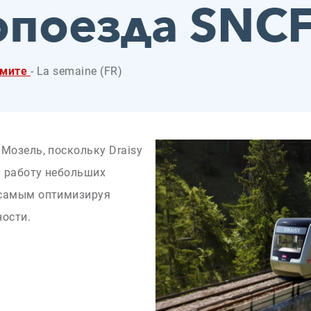
опоезда SNC
мите
- La semaine (FR)
Мозель, поскольку Draisy
 работу небольших
 самым оптимизируя
ности.