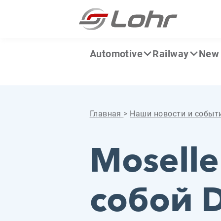
Перейти к содержанию
Панель управления cookies
Automotive
Railway
New 
Главная
>
Наши новости и событ
Moselle
собой D