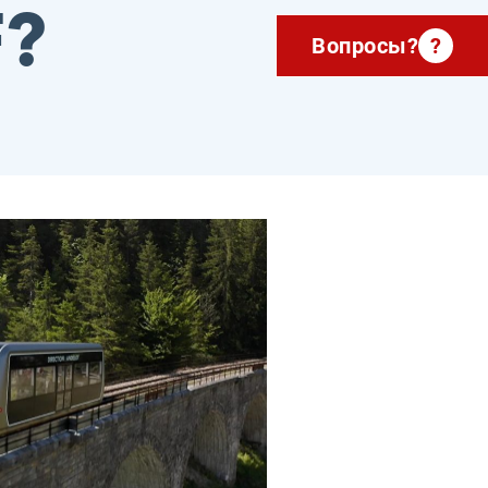
F?
Вопросы?
?