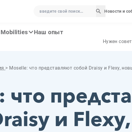
введите свой поиск…
Новости и с
Начать поис
Mobilities
Наш опыт
Нужен совет
ия
>
Moselle: что представляют собой Draisy и Flexy, н
: что предст
raisy и Flexy