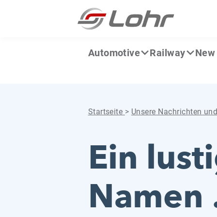
Zum Inhalt springen
Cookie-Einstellungen
Automotive
Railway
New 
Startseite
>
Unsere Nachrichten un
Ein lust
Namen …