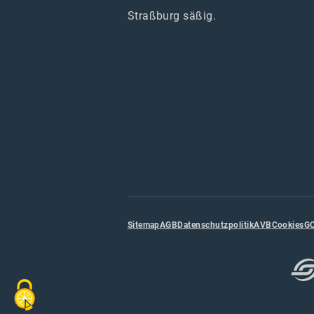
Straßburg säßig.
Sitemap
AGB
Datenschutzpolitik
AVB
Cookies
G