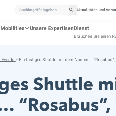
Suchbegriff eingeben…
Aktualitäten und Vera
Suche starten
Mobilities
Unsere Expertisen
Dienst
Brauchen Sie einen R
d Events
>
Ein lustiges Shuttle mit dem Namen … “Rosabus”,
iges Shuttle 
 “Rosabus”, 