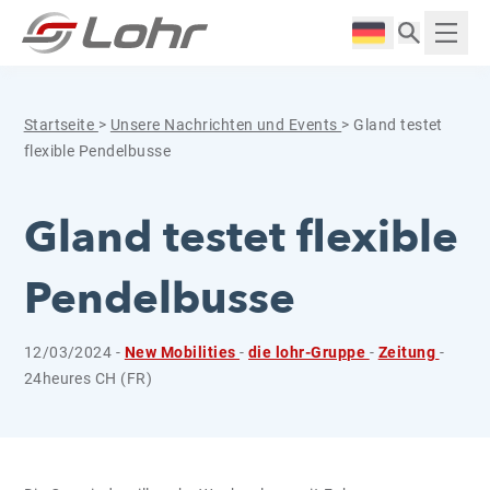
Zum Inhalt springen
Cookie-Einstellungen
Langue :
Anzei
Startseite
>
Unsere Nachrichten und Events
>
Gland testet
flexible Pendelbusse
Gland testet flexible
Pendelbusse
12/03/2024 -
New Mobilities
-
die lohr-Gruppe
-
Zeitung
-
24heures CH (FR)