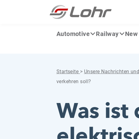
Zum Inhalt springen
Cookie-Einstellungen
Automotive
Railway
New 
Startseite
>
Unsere Nachrichten un
verkehren soll?
Was ist 
elektris