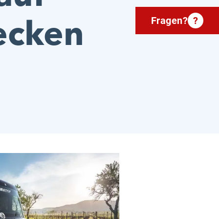
ecken
Fragen?
?