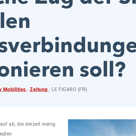
alen
rsverbindung
onieren soll?
 Mobilities
-
Zeitung
- LE FIGARO (FR)
rauf ab, die derzeit wenig
legten