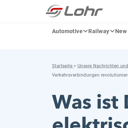
Zum Inhalt springen
Cookie-Einstellungen
Automotive
Railway
New 
Startseite
>
Unsere Nachrichten un
Verkehrsverbindungen revolutionier
Was ist 
elektri