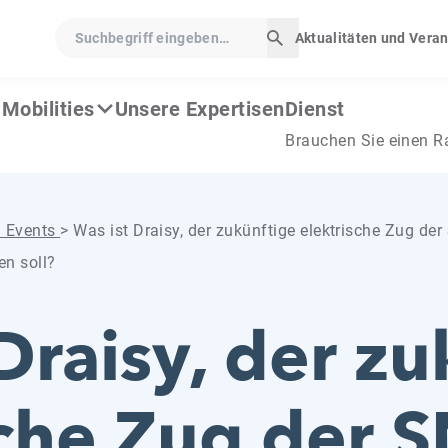
Suchbegriff eingeben…
Aktualitäten und Vera
Suche starten
Mobilities
Unsere Expertisen
Dienst
Brauchen Sie einen R
d Events
>
Was ist Draisy, der zukünftige elektrische Zug der
en soll?
Draisy, der zu
sche Zug der S