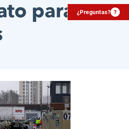
ato para
¿Preguntas?
?
s