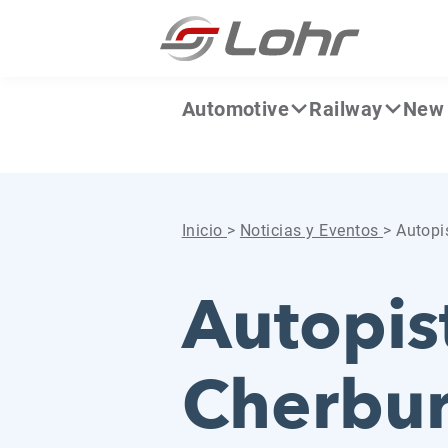
Saltar al contenido
Panel de gestión de cookies
Automotive
Railway
New 
Inicio
>
Noticias y Eventos
>
Autopi
Autopist
Cherbur