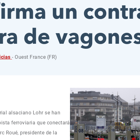
firma un contr
ra de vagone
icias
- Ouest France (FR)
trial alsaciano Lohr se han
ista ferroviaria que conectará
c Roué, presidente de la