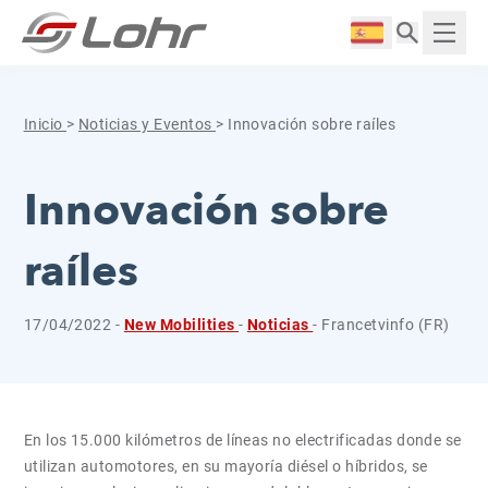
Saltar al contenido
Panel de gestión de cookies
Langue :
Mostr
Inicio
>
Noticias y Eventos
>
Innovación sobre raíles
Innovación sobre
raíles
17/04/2022 -
New Mobilities
-
Noticias
- Francetvinfo (FR)
En los 15.000 kilómetros de líneas no electrificadas donde se
utilizan automotores, en su mayoría diésel o híbridos, se