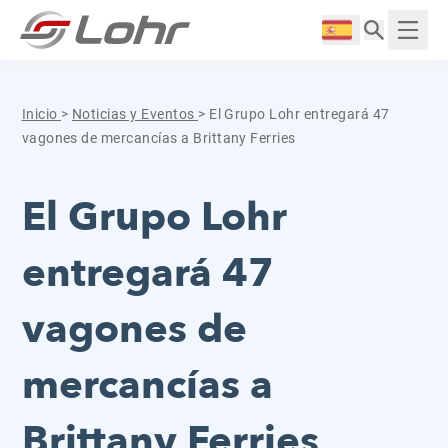
Saltar al contenido
Panel de gestión de cookies
Langue :
Mostr
Inicio
>
Noticias y Eventos
>
El Grupo Lohr entregará 47
vagones de mercancías a Brittany Ferries
El Grupo Lohr
entregará 47
vagones de
mercancías a
Brittany Ferries