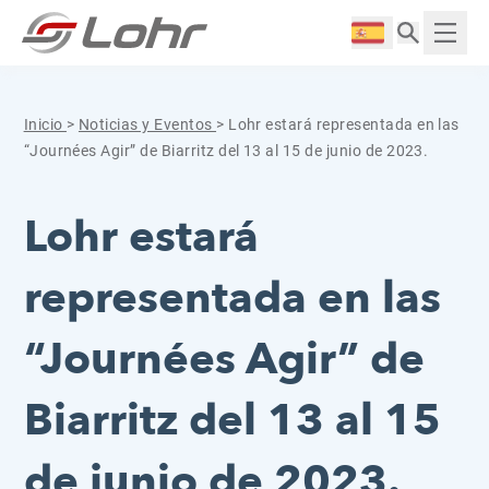
Saltar al contenido
Panel de gestión de cookies
Langue :
Mostr
Inicio
>
Noticias y Eventos
>
Lohr estará representada en las
“Journées Agir” de Biarritz del 13 al 15 de junio de 2023.
Lohr estará
representada en las
“Journées Agir” de
Biarritz del 13 al 15
de junio de 2023.