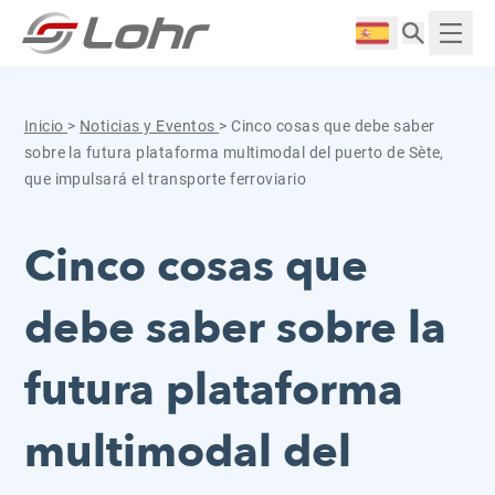
Saltar al contenido
Panel de gestión de cookies
Langue :
Mostr
Inicio
>
Noticias y Eventos
>
Cinco cosas que debe saber
sobre la futura plataforma multimodal del puerto de Sète,
que impulsará el transporte ferroviario
Cinco cosas que
debe saber sobre la
futura plataforma
multimodal del