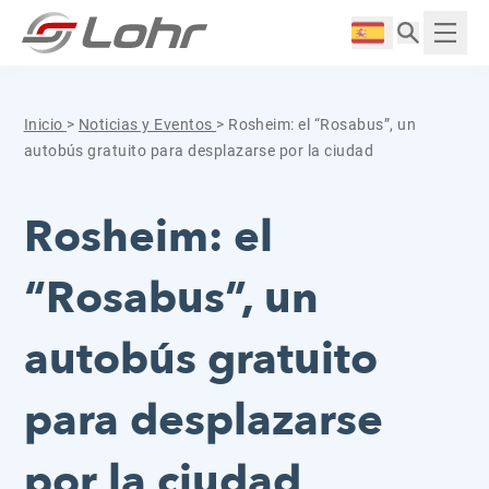
Saltar al contenido
Panel de gestión de cookies
Langue :
Mostr
Inicio
>
Noticias y Eventos
>
Rosheim: el “Rosabus”, un
autobús gratuito para desplazarse por la ciudad
Rosheim: el
“Rosabus”, un
autobús gratuito
para desplazarse
por la ciudad