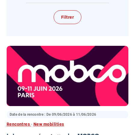
Date de la rencontre : De
09/06/2026
à
11/06/2026
Rencontres
-
New mobilities