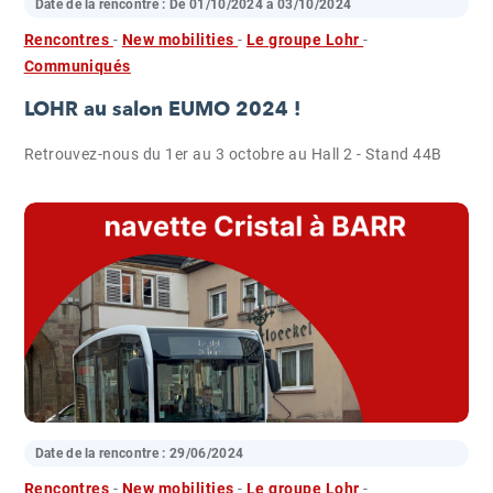
Date de la rencontre : De
01/10/2024
à
03/10/2024
Rencontres
-
New mobilities
-
Le groupe Lohr
-
Communiqués
LOHR au salon EUMO 2024 !
Retrouvez-nous du 1er au 3 octobre au Hall 2 - Stand 44B
Date de la rencontre :
29/06/2024
Rencontres
-
New mobilities
-
Le groupe Lohr
-