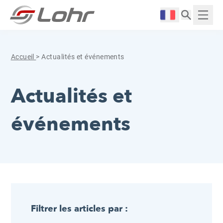
Aller directement au contenu
Panneau de gestion des cookies
Langue :
Affich
Accueil
>
Actualités et événements
Actualités et
événements
Filtrer les articles par :