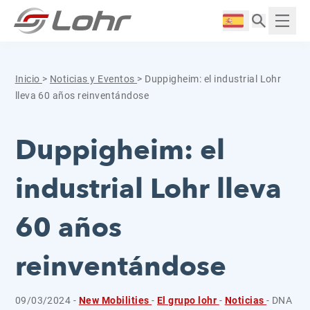
Saltar al contenido
Panel de gestión de cookies
Langue :
Mostr
Inicio
>
Noticias y Eventos
>
Duppigheim: el industrial Lohr
lleva 60 años reinventándose
Duppigheim: el
industrial Lohr lleva
60 años
reinventándose
09/03/2024 -
New Mobilities
-
El grupo lohr
-
Noticias
- DNA