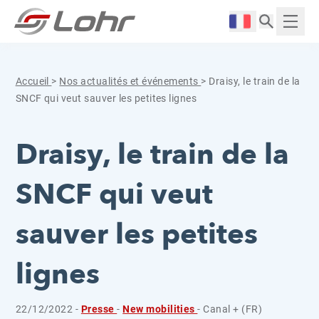
Aller directement au contenu
Panneau de gestion des cookies
Langue :
Affich
Accueil
>
Nos actualités et événements
>
Draisy, le train de la
SNCF qui veut sauver les petites lignes
Draisy, le train de la
SNCF qui veut
sauver les petites
lignes
22/12/2022 -
Presse
-
New mobilities
- Canal + (FR)